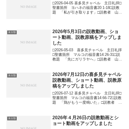
□2026-04-05 喜多見チャペル 主日礼拝□
聖書箇所 ヨハネの福音書20:1-18□説教
題 「私が引き取ります」□説教者 山田
誠路牧師導入 皆さま、イースターおめ
でとうございます。全世界の教会と共に
イエス様のご復活を祝うイースターの
朝...
2026年5月3日の説教動画、ショ
未分類
ート動画、説教原稿をアップしま
した
□2026-05-03 喜多見チャペル 主日礼拝
□聖書箇所 マルコの福音書14:26-31□説
教題 「先にガリラヤへ」□説教者 山田
誠路牧師導入前回私がお話しした時に
は、マルコの福音書に書かれている最後
の晩餐のメインディッシュと私が名付け
2026年7月12日の喜多見チャペル
未分類
た...
説教動画、ショート動画、説教原
稿をアップしました
□2026-07-12 喜多見チャペル 主日礼拝□
聖書箇所 マルコの福音書14:66-72□説教
題 「鶏がもう一度鳴いた」□説教者 山
田誠路牧師# 導入 前回、マルコの福音
書を学んでから少し時間が経ってしまっ
たので、簡単に文脈を確認するとこ...
2026年４月26日の説教動画とシ
未分類
ョート動画をアップしました