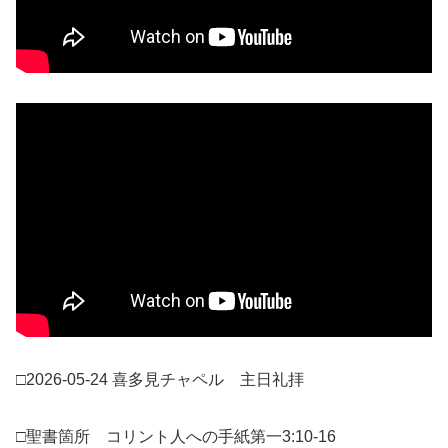
□2026-05-24 喜多見チャペル 主日礼拝
□聖書箇所 コリント人への手紙第一3:10-16