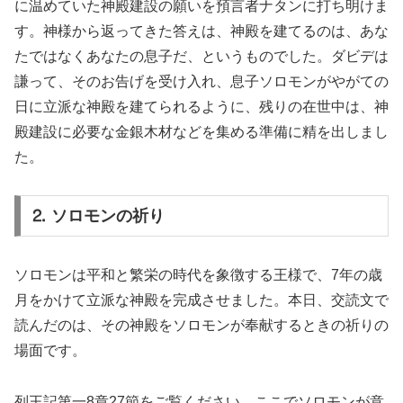
に温めていた神殿建設の願いを預言者ナタンに打ち明けま
す。神様から返ってきた答えは、神殿を建てるのは、あな
たではなくあなたの息子だ、というものでした。ダビデは
謙って、そのお告げを受け入れ、息子ソロモンがやがての
日に立派な神殿を建てられるように、残りの在世中は、神
殿建設に必要な金銀木材などを集める準備に精を出しまし
た。
⒉ ソロモンの祈り
ソロモンは平和と繁栄の時代を象徴する王様で、7年の歳
月をかけて立派な神殿を完成させました。本日、交読文で
読んだのは、その神殿をソロモンが奉献するときの祈りの
場面です。
列王記第一8章27節をご覧ください。ここでソロモンが意