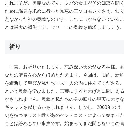
これこそが、奥義なのです。シバの女王がその知恵を聞く
ために謁見を求めに行った知恵の王ソロモンでさえ、知り
えなかった神の奥義なのです。これに与からないでいるこ
とは最大の損失です。ぜひ、この奥義を追求しましょう。
祈り
一言、お祈りいたします。恵み深い天の父なる神様。あ
なたの聖名を心からほめたたえます。今回は、旧約、新約
を縦断して聖霊が私たち一人一人の内に住んでくださる、
という奥義を学びました。言葉にすると大げさに聞こえる
かもしれません。奥義と私たちの身の回りの現実に大きな
ギャップを感じるかもしれません。しかし、2000年の歴
史を持つキリスト教があのペンテコステによって始まった
ことは紛れもない事実です。始まってまだ間もないこの喜