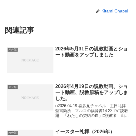
Kitami Chapel
関連記事
2026年5月31日の説教動画とショ
未分類
ート動画をアップしました
2026年4月19日の説教動画、ショ
未分類
ート動画、説教原稿をアップしま
した。
□2026-04-19 喜多見チャペル 主日礼拝□
聖書箇所 マルコの福音書14:22-25□説教
題 「わたしの契約の血」□説教者 山田
誠路牧師導入 ３年前まで住んでいた実
家が売却されることになり、私はこの１
年半ほど、ほぼ毎週末、片付けにいっ...
イースター礼拝（2026年）
未分類