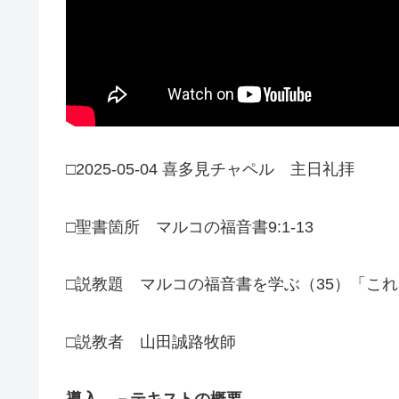
□2025-05-04 喜多見チャペル 主日礼拝
□聖書箇所 マルコの福音書9:1-13
□説教題 マルコの福音書を学ぶ（35）「こ
□説教者 山田誠路牧師
導入 －テキストの概要―