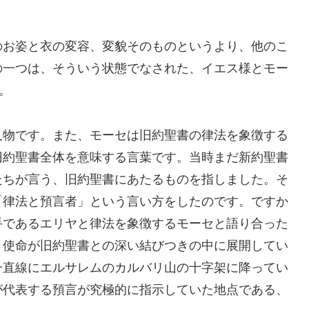
のお姿と衣の変容、変貌そのものというより、他のこ
の一つは、そういう状態でなされた、イエス様とモー
。
人物です。また、モーセは旧約聖書の律法を象徴する
旧約聖書全体を意味する言葉です。当時まだ新約聖書
たちが言う、旧約聖書にあたるものを指しました。そ
「律法と預言者」という言い方をしたのです。ですか
手であるエリヤと律法を象徴するモーセと語り合った
き使命が旧約聖書との深い結びつきの中に展開してい
一直線にエルサレムのカルバリ山の十字架に降ってい
が代表する預言が究極的に指示していた地点である、